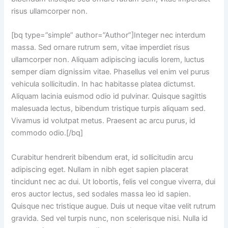
risus ullamcorper non.
[bq type=”simple” author=”Author”]Integer nec interdum
massa. Sed ornare rutrum sem, vitae imperdiet risus
ullamcorper non. Aliquam adipiscing iaculis lorem, luctus
semper diam dignissim vitae. Phasellus vel enim vel purus
vehicula sollicitudin. In hac habitasse platea dictumst.
Aliquam lacinia euismod odio id pulvinar. Quisque sagittis
malesuada lectus, bibendum tristique turpis aliquam sed.
Vivamus id volutpat metus. Praesent ac arcu purus, id
commodo odio.[/bq]
Curabitur hendrerit bibendum erat, id sollicitudin arcu
adipiscing eget. Nullam in nibh eget sapien placerat
tincidunt nec ac dui. Ut lobortis, felis vel congue viverra, dui
eros auctor lectus, sed sodales massa leo id sapien.
Quisque nec tristique augue. Duis ut neque vitae velit rutrum
gravida. Sed vel turpis nunc, non scelerisque nisi. Nulla id