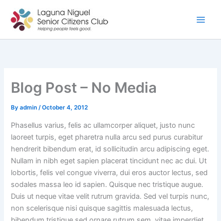
Skip
to
content
Blog Post – No Media
By
admin
/
October 4, 2012
Phasellus varius, felis ac ullamcorper aliquet, justo nunc
laoreet turpis, eget pharetra nulla arcu sed purus curabitur
hendrerit bibendum erat, id sollicitudin arcu adipiscing eget.
Nullam in nibh eget sapien placerat tincidunt nec ac dui. Ut
lobortis, felis vel congue viverra, dui eros auctor lectus, sed
sodales massa leo id sapien. Quisque nec tristique augue.
Duis ut neque vitae velit rutrum gravida. Sed vel turpis nunc,
non scelerisque nisi quisque sagittis malesuada lectus,
bibendum tristique sed ornare rutrum sem, vitae imperdiet